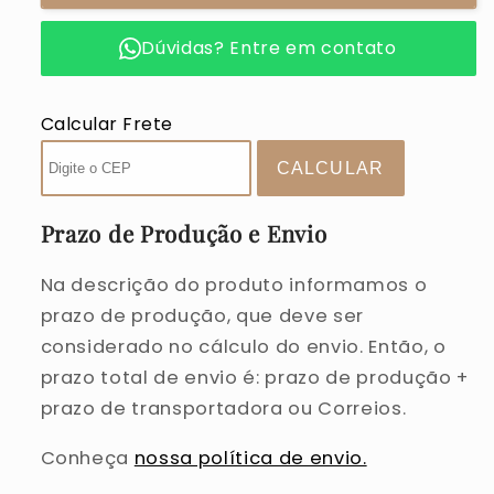
Scrapbookinho
Scrapbookinho
|
|
Dúvidas? Entre em contato
Ninho
Ninho
de
de
Amoras
Amoras
Calcular Frete
Prazo de Produção e Envio
Na descrição do produto informamos o
prazo de produção, que deve ser
considerado no cálculo do envio. Então, o
prazo total de envio é: prazo de produção +
prazo de transportadora ou Correios.
Conheça
nossa política de envio.