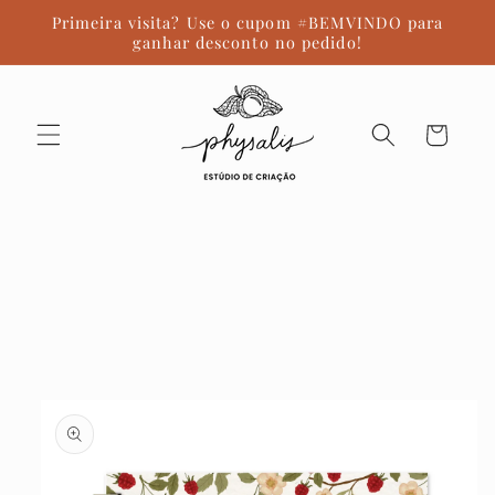
Pular
Primeira visita? Use o cupom #BEMVINDO para
para o
ganhar desconto no pedido!
conteúdo
Carrinho
Pular para
as
informações
do produto