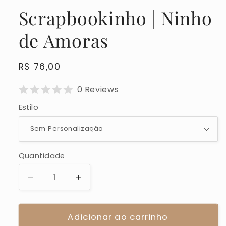
Scrapbookinho | Ninho
de Amoras
Preço
R$ 76,00
normal
0 Reviews
Estilo
Quantidade
Quantidade
Diminuir
Aumentar
a
a
quantidade
quantidade
de
Adicionar ao carrinho
de