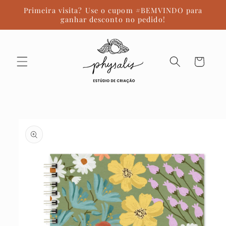
Pular
Primeira visita? Use o cupom #BEMVINDO para
para o
ganhar desconto no pedido!
conteúdo
Carrinho
Pular para
as
informações
do produto