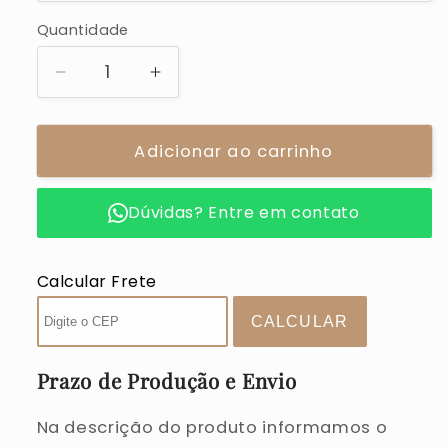
Quantidade
Quantidade
Diminuir
Aumentar
a
a
quantidade
quantidade
de
Adicionar ao carrinho
de
Scrapbookinho
Scrapbookinho
|
|
Dúvidas? Entre em contato
Floral
Floral
Verde
Verde
Calcular Frete
Prazo de Produção e Envio
Na descrição do produto informamos o