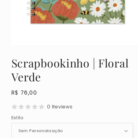
Abrir
mídia
1
Scrapbookinho | Floral
na
janela
modal
Verde
Preço
R$ 76,00
normal
0 Reviews
Estilo