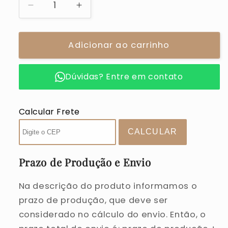
Diminuir
Aumentar
a
a
quantidade
quantidade
de
Adicionar ao carrinho
de
Mousepad
Mousepad
|
|
Dúvidas? Entre em contato
Xadrez
Xadrez
Pet
Pet
Calcular Frete
Prazo de Produção e Envio
Na descrição do produto informamos o
prazo de produção, que deve ser
considerado no cálculo do envio. Então, o