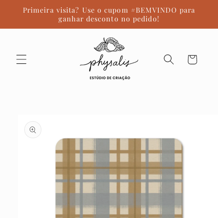
Pular
Primeira visita? Use o cupom #BEMVINDO para
para o
ganhar desconto no pedido!
conteúdo
Carrinho
Pular para
as
informações
do produto