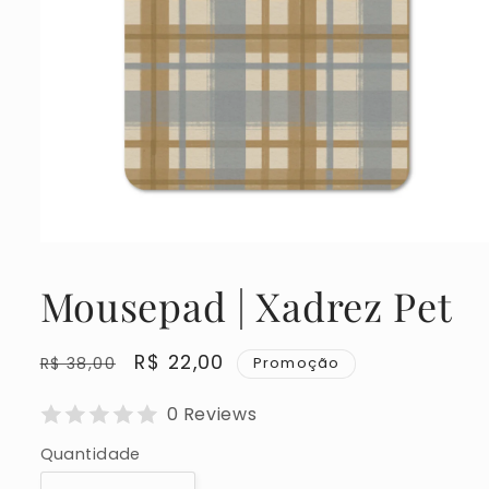
Abrir
mídia
1
Mousepad | Xadrez Pet
na
janela
modal
Preço
Preço
R$ 22,00
R$ 38,00
Promoção
normal
promocional
0 Reviews
Quantidade
Quantidade