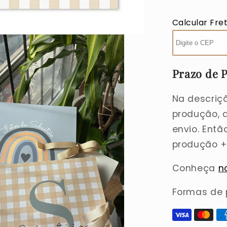
|
Arco-
Calcular Fre
íris
Azul
+
Inicial
Xadrez
Prazo de 
Na descriç
produção, 
envio. Entã
produção + 
Conheça
n
Formas de