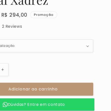
Preço
R$ 294,00
Promoção
promocional
2 Reviews
e
Aumentar
a
de
quantidade
de
Adicionar ao carrinho
Kit
02
Dúvidas? Entre em contato
ks
Scrapbooks