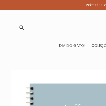
Pular
Primeira 
para o
conteúdo
DIA DO GATO!
COLEÇ
Pular para
as
informações
do produto