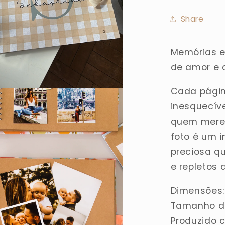
Share
Memórias e
de amor e 
Cada págin
inesquecíve
quem merec
foto é um 
preciosa q
e repletos d
Dimensões
Tamanho da
Produzido 