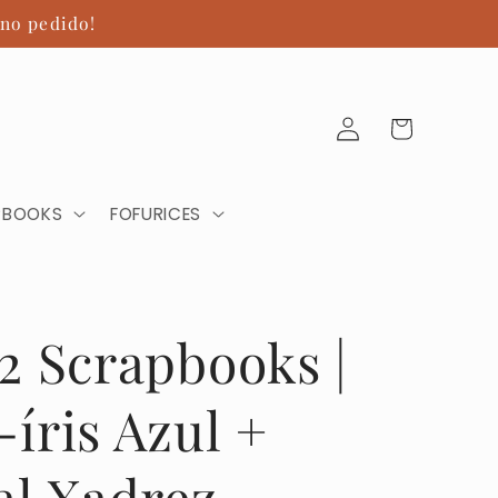
no pedido!
Fazer
Carrinho
login
PBOOKS
FOFURICES
02 Scrapbooks |
-íris Azul +
ial Xadrez